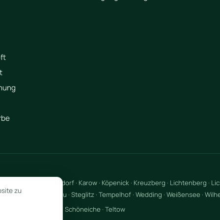
ft
t
hung
rbe
·
Grunewald
·
Hellersdorf
·
Karow
·
Köpenick
·
Kreuzberg
·
Lichtenberg
·
Li
site zu
Schöneberg
·
Spandau
·
Steglitz
·
Tempelhof
·
Wedding
·
Weißensee
·
Wilh
anketal
·
Schönefeld
·
Schöneiche
·
Teltow