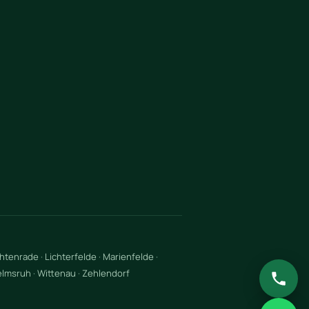
chtenrade
·
Lichterfelde
·
Marienfelde
·
elmsruh
·
Wittenau
·
Zehlendorf