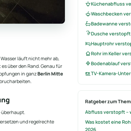
Küchenabfluss ve
Waschbecken ver
Badewanne verst
Dusche verstopft
Hauptrohr versto
Rohr im Keller ver
s Wasser läuft nicht mehr ab,
Bodenablauf vers
tt es über den Rand. Genau für
TV-Kamera-Unte
topfungen in ganz
Berlin Mitte
fbrucharbeiten.
ung
Ratgeber zum Them
Abfluss verstopft – w
e überhaupt.
 zersetzen und regelrechte
Was kostet eine Rohr
2026