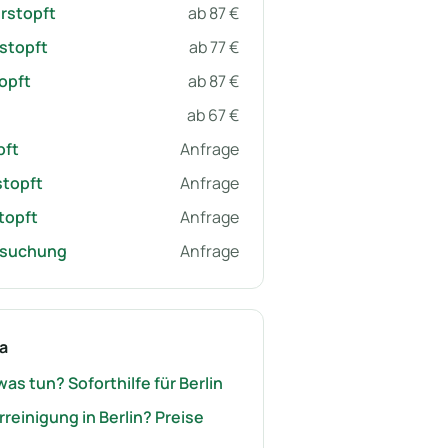
rstopft
ab 87 €
stopft
ab 77 €
opft
ab 87 €
ab 67 €
pft
Anfrage
stopft
Anfrage
topft
Anfrage
rsuchung
Anfrage
a
as tun? Soforthilfe für Berlin
reinigung in Berlin? Preise