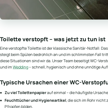
Toilette verstopft – was jetzt zu tun ist
Eine verstopfte Toilette ist der klassische Sanitär-Notfall: Da
steigt beim Spülen bedrohlich an und im schlimmsten Fall tri
diese Situationen sind wir da. Unser Team beseitigt WC-Vers
und im
Wedding
– schnell, hygienisch und ohne unnötige Au
Typische Ursachen einer WC-Verstopf
Zu viel Toilettenpapier
auf einmal – die häufigste Ursach
Feuchttücher und Hygieneartikel
, die sich im Rohr nicht
Pfropfen bilden.