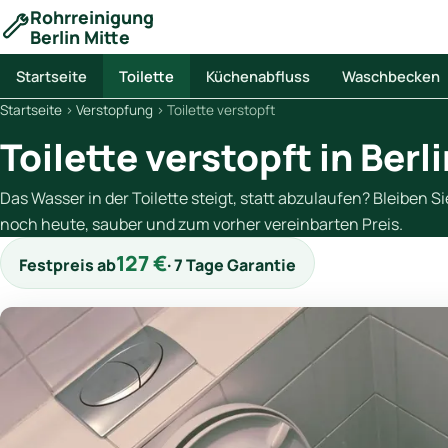
Rohrreinigung
Berlin Mitte
Startseite
Toilette
Küchenabfluss
Waschbecken
Startseite
›
Verstopfung
›
Toilette verstopft
Toilette verstopft in Berl
Das Wasser in der Toilette steigt, statt abzulaufen? Bleiben 
noch heute, sauber und zum vorher vereinbarten Preis.
127 €
Festpreis ab
· 7 Tage Garantie