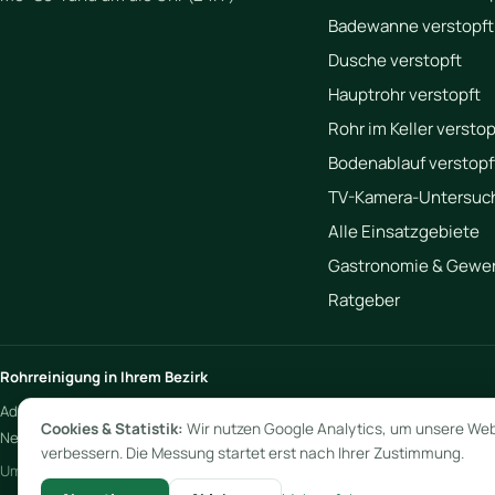
Badewanne verstopft
Dusche verstopft
Hauptrohr verstopft
Rohr im Keller verstop
Bodenablauf verstopf
TV-Kamera-Untersuc
Alle Einsatzgebiete
Gastronomie & Gewe
Ratgeber
Rohrreinigung in Ihrem Bezirk
Adlershof
·
Buckow
·
Charlottenburg
·
Dahlem
·
Frohnau
·
Gesundbrunnen
Cookies & Statistik:
Wir nutzen Google Analytics, um unsere Web
Neukölln
·
Pankow
·
Prenzlauer Berg
·
Reinickendorf
·
Rosenthal
·
Rudow
·
verbessern. Die Messung startet erst nach Ihrer Zustimmung.
Umland:
Ahrensfelde
·
Hohen Neuendorf
·
Hoppegarten
·
Neuenhagen
·
P