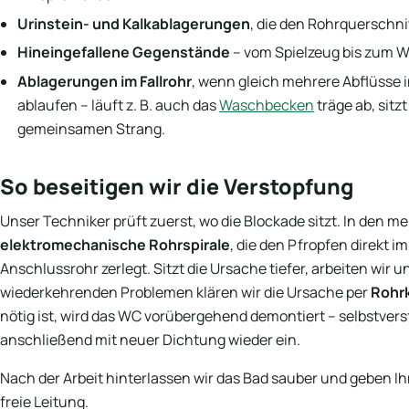
Urinstein- und Kalkablagerungen
, die den Rohrquerschni
Hineingefallene Gegenstände
– vom Spielzeug bis zum W
Ablagerungen im Fallrohr
, wenn gleich mehrere Abflüsse
ablaufen – läuft z. B. auch das
Waschbecken
träge ab, sitz
gemeinsamen Strang.
So beseitigen wir die Verstopfung
Unser Techniker prüft zuerst, wo die Blockade sitzt. In den me
elektromechanische Rohrspirale
, die den Pfropfen direkt i
Anschlussrohr zerlegt. Sitzt die Ursache tiefer, arbeiten wir un
wiederkehrenden Problemen klären wir die Ursache per
Rohr
nötig ist, wird das WC vorübergehend demontiert – selbstvers
anschließend mit neuer Dichtung wieder ein.
Nach der Arbeit hinterlassen wir das Bad sauber und geben I
freie Leitung.