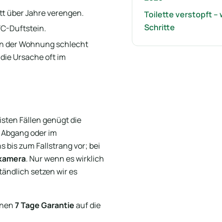
tt über Jahre verengen.
Toilette verstopft –
Schritte
C-Duftstein.
 in der Wohnung schlecht
t die Ursache oft im
isten Fällen genügt die
m Abgang oder im
s bis zum Fallstrang vor; bei
kamera
. Nur wenn es wirklich
tändlich setzen wir es
hnen
7 Tage Garantie
auf die