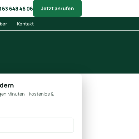
163 648 46 06
Jetzt anrufen
ber
Kontakt
rdern
gen Minuten – kostenlos &