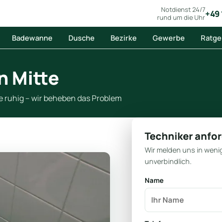
Notdienst 24/7
+49 
rund um die Uhr
Badewanne
Dusche
Bezirke
Gewerbe
Ratge
in Mitte
Sie ruhig – wir beheben das Problem
Techniker anfo
Wir melden uns in weni
unverbindlich.
Name