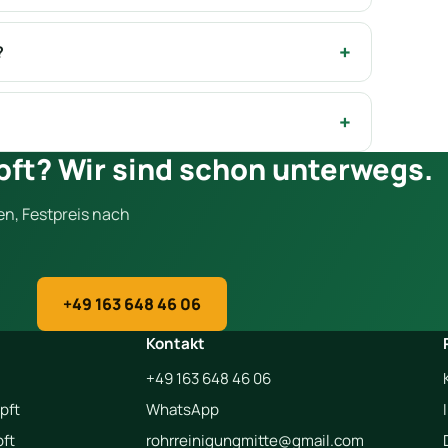
?
pft? Wir sind schon unterwegs.
en, Festpreis nach
+49 163 648 46 06
Kontakt
+49 163 648 46 06
pft
WhatsApp
ft
rohrreinigungmitte@gmail.com