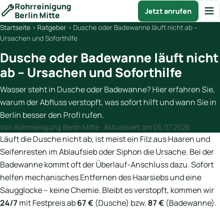
Rohrreinigung
Jetzt anrufen
Berlin Mitte
Startseite
›
Ratgeber
›
Dusche oder Badewanne läuft nicht ab –
Ursachen und Soforthilfe
Dusche oder Badewanne läuft nicht
ab – Ursachen und Soforthilfe
Wasser steht in Dusche oder Badewanne? Hier erfahren Sie,
warum der Abfluss verstopft, was sofort hilft und wann Sie in
Berlin besser den Profi rufen.
Von Rohrreinigung Berlin Mitte · Aktualisiert am
06.07.2026
Läuft die Dusche nicht ab, ist meist ein Filz aus Haaren und
Seifenresten im Ablaufsieb oder Siphon die Ursache. Bei der
Badewanne kommt oft der Überlauf-Anschluss dazu. Sofort
helfen mechanisches Entfernen des Haarsiebs und eine
Saugglocke – keine Chemie. Bleibt es verstopft, kommen wir
24/7
mit Festpreis ab
67 €
(Dusche) bzw.
87 €
(Badewanne).