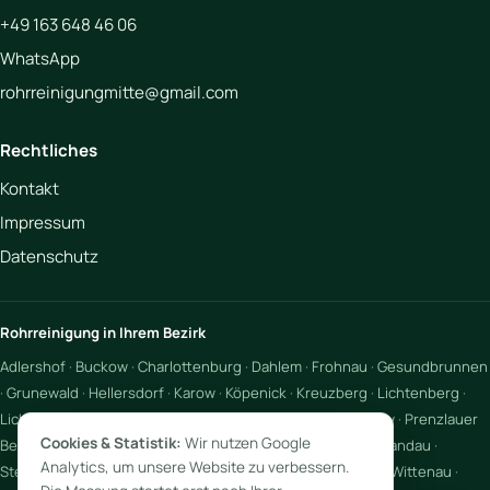
+49 163 648 46 06
WhatsApp
rohrreinigungmitte@gmail.com
Rechtliches
Kontakt
Impressum
Datenschutz
Rohrreinigung in Ihrem Bezirk
Adlershof
·
Buckow
·
Charlottenburg
·
Dahlem
·
Frohnau
·
Gesundbrunnen
·
Grunewald
·
Hellersdorf
·
Karow
·
Köpenick
·
Kreuzberg
·
Lichtenberg
·
Lichtenrade
·
Lichterfelde
·
Marienfelde
·
Neukölln
·
Pankow
·
Prenzlauer
Cookies & Statistik:
Wir nutzen Google
Berg
·
Reinickendorf
·
Rosenthal
·
Rudow
·
Schöneberg
·
Spandau
·
Analytics, um unsere Website zu verbessern.
Steglitz
·
Tempelhof
·
Wedding
·
Weißensee
·
Wilhelmsruh
·
Wittenau
·