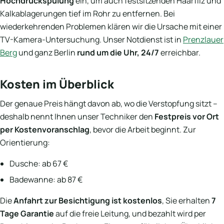
Hochdruckspülung
ein, um auch festsitzenden Haarfilz und
Kalkablagerungen tief im Rohr zu entfernen. Bei
wiederkehrenden Problemen klären wir die Ursache mit einer
TV-Kamera-Untersuchung. Unser Notdienst ist in
Prenzlauer
Berg
und ganz Berlin
rund um die Uhr, 24/7
erreichbar.
Kosten im Überblick
Der genaue Preis hängt davon ab, wo die Verstopfung sitzt –
deshalb nennt Ihnen unser Techniker den
Festpreis vor Ort
per Kostenvoranschlag
, bevor die Arbeit beginnt. Zur
Orientierung:
Dusche: ab 67 €
Badewanne: ab 87 €
Die
Anfahrt zur Besichtigung ist kostenlos
, Sie erhalten
7
Tage Garantie
auf die freie Leitung, und bezahlt wird per