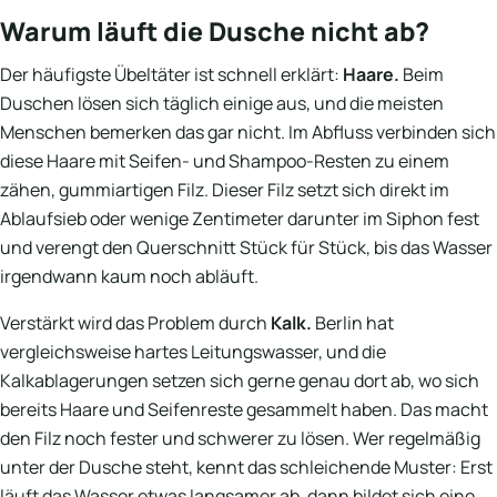
Warum läuft die Dusche nicht ab?
Der häufigste Übeltäter ist schnell erklärt:
Haare.
Beim
Duschen lösen sich täglich einige aus, und die meisten
Menschen bemerken das gar nicht. Im Abfluss verbinden sich
diese Haare mit Seifen- und Shampoo-Resten zu einem
zähen, gummiartigen Filz. Dieser Filz setzt sich direkt im
Ablaufsieb oder wenige Zentimeter darunter im Siphon fest
und verengt den Querschnitt Stück für Stück, bis das Wasser
irgendwann kaum noch abläuft.
Verstärkt wird das Problem durch
Kalk.
Berlin hat
vergleichsweise hartes Leitungswasser, und die
Kalkablagerungen setzen sich gerne genau dort ab, wo sich
bereits Haare und Seifenreste gesammelt haben. Das macht
den Filz noch fester und schwerer zu lösen. Wer regelmäßig
unter der Dusche steht, kennt das schleichende Muster: Erst
läuft das Wasser etwas langsamer ab, dann bildet sich eine