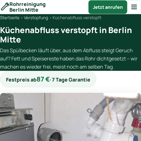
Rohrreinigung
Jetzt anrufen
Berlin Mitte
Startseite
›
Verstopfung
›
Küchenabfluss verstopft
Küchenabfluss verstopft in Berlin
Mitte
Das Spülbecken läuft über, aus dem Abfluss steigt Geruch
auf? Fett und Speisereste haben das Rohr dichtgesetzt – wir
machen es wieder frei, meist noch am selben Tag.
87 €
Festpreis ab
· 7 Tage Garantie