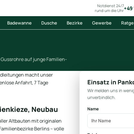
Notdienst 24/7
+49 
rund um die Uhr
Badewanne
Dusche
Bezirke
Gewerbe
Ratge
 Gussrohre auf junge Familien-
ndleitungen macht unser
Einsatz in Pan
tenlose Anfahrt, 7 Tage
Wir melden uns in weni
unverbindlich.
ienkieze, Neubau
Name
ller Altbauten mit originalen
amilienbezirke Berlins – volle