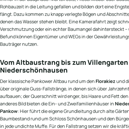
Rohbauzeit in die Leitung gefallen und bilden dort eine Engstel
fängt. Dazu kommen zu knapp verlegte Bögen und Abschnitte m
denen das Wasser stehen bleibt. Eine Kamerafahrt zeigt schne
Verschmutzung oder ein echter Baumangel dahintersteckt –
Befund können Eigentümer und WEGs in der Gewährleistungs
Bauträger nutzen.
Vom Altbaustrang bis zum Villengarten
Niederschönhausen
Der klassische Pankower Altbau rund um den
Florakiez
und d
über originale Guss-Fallstränge, in denen sich über Jahrzehn
aufbauen; der Querschnitt wird enger, bis Haare und Fett den 
anderes Bild bieten die Ein- und Zweifamilienhäuser in
Niede
Pankow
: Hier führt die eigene Grundleitung durch alte Gärt
Baumbestand rund um Schloss Schönhausen und den Bürger
in jede undichte Muffe. Für den Fallstrang setzen wir die kräfti