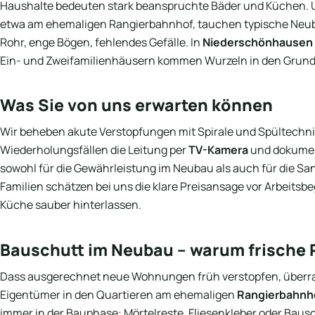
Haushalte bedeuten stark beanspruchte Bäder und Küchen. 
etwa am ehemaligen Rangierbahnhof, tauchen typische Neuba
Rohr, enge Bögen, fehlendes Gefälle. In
Niederschönhausen 
Ein- und Zweifamilienhäusern kommen Wurzeln in den Grund
Was Sie von uns erwarten können
Wir beheben akute Verstopfungen mit Spirale und Spültechnik
Wiederholungsfällen die Leitung per
TV-Kamera
und dokument
sowohl für die Gewährleistung im Neubau als auch für die Sa
Familien schätzen bei uns die klare Preisansage vor Arbeitsb
Küche sauber hinterlassen.
Bauschutt im Neubau – warum frische 
Dass ausgerechnet neue Wohnungen früh verstopfen, überra
Eigentümer in den Quartieren am ehemaligen
Rangierbahnh
immer in der Bauphase: Mörtelreste, Fliesenkleber oder Baus