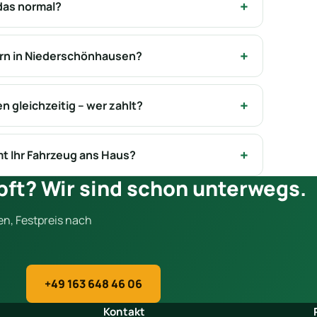
das normal?
ern in Niederschönhausen?
 gleichzeitig – wer zahlt?
t Ihr Fahrzeug ans Haus?
pft? Wir sind schon unterwegs.
en, Festpreis nach
+49 163 648 46 06
Kontakt