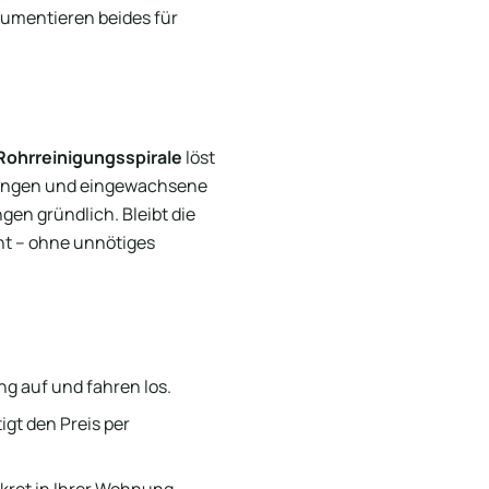
umentieren beides für
Rohrreinigungsspirale
löst
tungen und eingewachsene
ngen gründlich. Bleibt die
ht – ohne unnötiges
g auf und fahren los.
igt den Preis per
kret in Ihrer Wohnung.