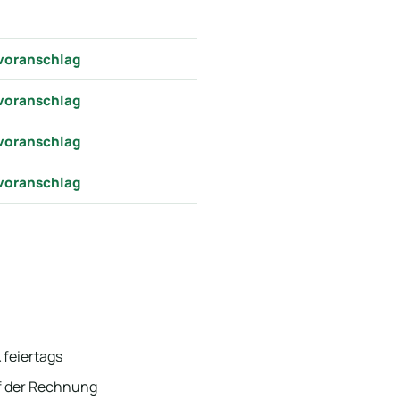
voranschlag
voranschlag
voranschlag
voranschlag
 feiertags
uf der Rechnung