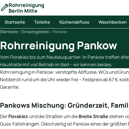
Rohrreinigung
Berlin Mitte
Startseite
Toilette
Küchenabfluss
Waschbecken
Startseite
›
Einsatzgebiete
›
Pankow
Rohrreinigung Pankow
Vom Florakiez bis zum Neubauquartier: In Pankow treffen alte
Haushalte mit viel Betrieb im Bad – wir kennen beides.
Rohrreinigung in Pankow: verstopfte Abflüsse, WCs und Gru
Notdienst rund um die Uhr wieder frei – Festpreis ab 67 €, kos
Garantie.
Pankows Mischung: Gründerzeit, Famil
Der
Florakiez
und die Straßen um die
Breite Straße
stehen vo
Guss-Fallsträngen. Gleichzeitig ist Pankow einer der größten F