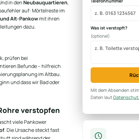
Telefonnummer
Und in den
Neubauquartieren
,
ufehler auf: Mörtelreste im
und Alt-Pankow
mit ihren
leitungen dazu.
Was ist verstopft?
(optional)
, prüfen bei
ieren Befunde – hilfreich
nierungsplanung im Altbau.
Rüc
eginn und dass wir Bad oder
Mit dem Absenden stimm
Daten laut
Datenschutz
Rohre verstopfen
scht viele Pankower
of
. Die Ursache steckt fast
chutt sind während der