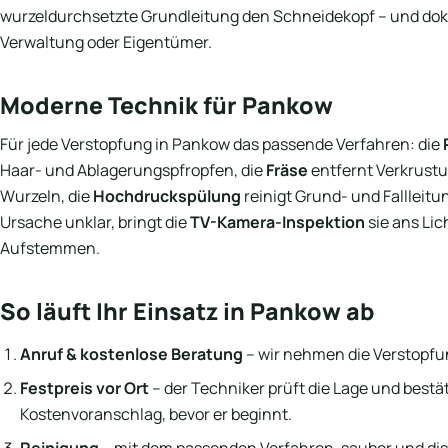
wurzeldurchsetzte Grundleitung den Schneidekopf – und dok
Verwaltung oder Eigentümer.
Moderne Technik für Pankow
Für jede Verstopfung in Pankow das passende Verfahren: die
Haar- und Ablagerungspfropfen, die
Fräse
entfernt Verkrus
Wurzeln, die
Hochdruckspülung
reinigt Grund- und Fallleitu
Ursache unklar, bringt die
TV-Kamera-Inspektion
sie ans Lic
Aufstemmen.
So läuft Ihr Einsatz in Pankow ab
Anruf & kostenlose Beratung
– wir nehmen die Verstopfun
Festpreis vor Ort
– der Techniker prüft die Lage und bestät
Kostenvoranschlag, bevor er beginnt.
Reinigung
– mit dem passenden Verfahren, sauber und dis