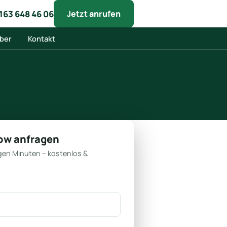
163 648 46 06
Jetzt anrufen
ber
Kontakt
kow anfragen
gen Minuten – kostenlos &