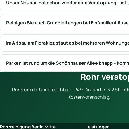
Unser Neubau hat schon wieder eine Verstopfung – ist 
Reinigen Sie auch Grundleitungen bei Einfamilienhäus
Im Altbau am Florakiez staut es bei mehreren Wohnungen
Parken ist rund um die Schönhauser Allee knapp – komm
Rohr versto
Rund um die Uhr erreichbar – 24/7, Anfahrt in ≈ 2 Stund
Kostenvoranschlag.
Rohrreinigung Berlin Mitte
Leistungen