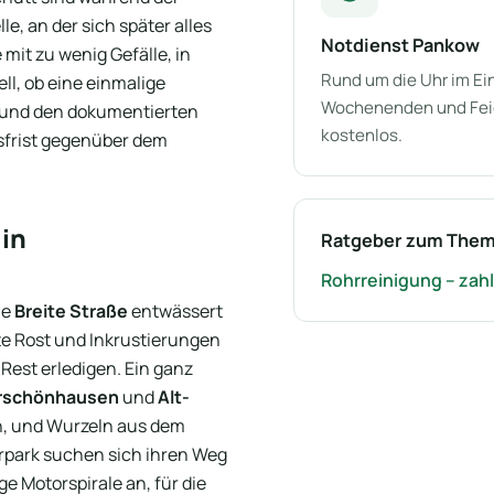
le, an der sich später alles
Notdienst Pankow
it zu wenig Gefälle, in
Rund um die Uhr im Ein
ll, ob eine einmalige
Wochenenden und Feier
 und den dokumentierten
kostenlos.
frist gegenüber dem
 in
Ratgeber zum The
Rohrreinigung – zahl
ie
Breite Straße
entwässert
te Rost und Inkrustierungen
Rest erledigen. Ein ganz
rschönhausen
und
Alt-
en, und Wurzeln aus dem
park suchen sich ihren Weg
ge Motorspirale an, für die