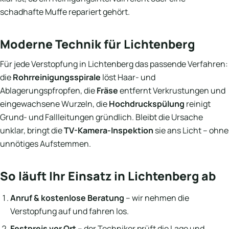
schadhafte Muffe repariert gehört.
Moderne Technik für Lichtenberg
Für jede Verstopfung in Lichtenberg das passende Verfahren:
die
Rohrreinigungsspirale
löst Haar- und
Ablagerungspfropfen, die
Fräse
entfernt Verkrustungen und
eingewachsene Wurzeln, die
Hochdruckspülung
reinigt
Grund- und Fallleitungen gründlich. Bleibt die Ursache
unklar, bringt die
TV-Kamera-Inspektion
sie ans Licht – ohne
unnötiges Aufstemmen.
So läuft Ihr Einsatz in Lichtenberg ab
Anruf & kostenlose Beratung
– wir nehmen die
Verstopfung auf und fahren los.
Festpreis vor Ort
– der Techniker prüft die Lage und