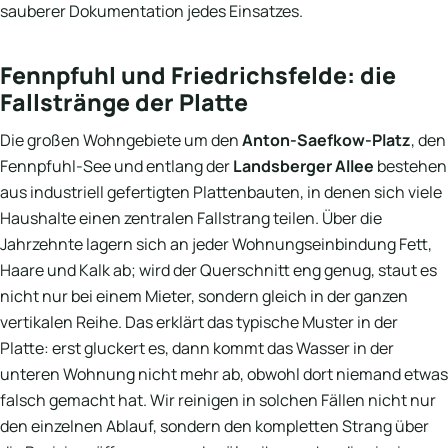
sauberer Dokumentation jedes Einsatzes.
Fennpfuhl und Friedrichsfelde: die
Fallstränge der Platte
Die großen Wohngebiete um den
Anton-Saefkow-Platz
, den
Fennpfuhl-See und entlang der
Landsberger Allee
bestehen
aus industriell gefertigten Plattenbauten, in denen sich viele
Haushalte einen zentralen Fallstrang teilen. Über die
Jahrzehnte lagern sich an jeder Wohnungseinbindung Fett,
Haare und Kalk ab; wird der Querschnitt eng genug, staut es
nicht nur bei einem Mieter, sondern gleich in der ganzen
vertikalen Reihe. Das erklärt das typische Muster in der
Platte: erst gluckert es, dann kommt das Wasser in der
unteren Wohnung nicht mehr ab, obwohl dort niemand etwas
falsch gemacht hat. Wir reinigen in solchen Fällen nicht nur
den einzelnen Ablauf, sondern den kompletten Strang über