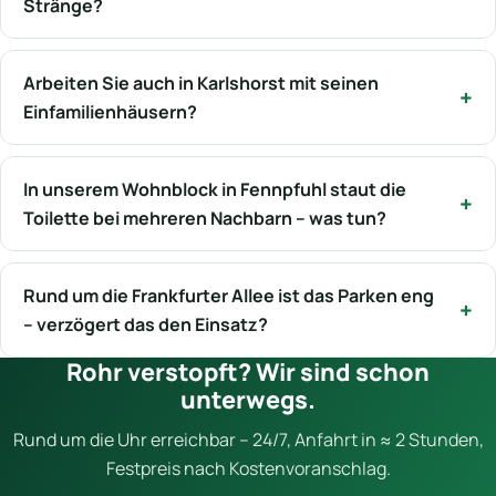
Stränge?
Arbeiten Sie auch in Karlshorst mit seinen
Einfamilienhäusern?
In unserem Wohnblock in Fennpfuhl staut die
Toilette bei mehreren Nachbarn – was tun?
Rund um die Frankfurter Allee ist das Parken eng
– verzögert das den Einsatz?
Rohr verstopft? Wir sind schon
unterwegs.
Rund um die Uhr erreichbar – 24/7, Anfahrt in ≈ 2 Stunden,
Festpreis nach Kostenvoranschlag.