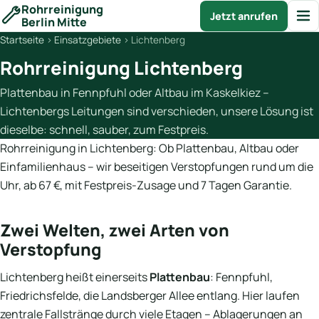
Rohrreinigung
Jetzt anrufen
Berlin Mitte
Startseite
›
Einsatzgebiete
›
Lichtenberg
Rohrreinigung Lichtenberg
Plattenbau in Fennpfuhl oder Altbau im Kaskelkiez –
Lichtenbergs Leitungen sind verschieden, unsere Lösung ist
dieselbe: schnell, sauber, zum Festpreis.
Rohrreinigung in Lichtenberg: Ob Plattenbau, Altbau oder
Einfamilienhaus – wir beseitigen Verstopfungen rund um die
Uhr, ab 67 €, mit Festpreis-Zusage und 7 Tagen Garantie.
Zwei Welten, zwei Arten von
Verstopfung
Lichtenberg heißt einerseits
Plattenbau
: Fennpfuhl,
Friedrichsfelde, die Landsberger Allee entlang. Hier laufen
zentrale Fallstränge durch viele Etagen – Ablagerungen an