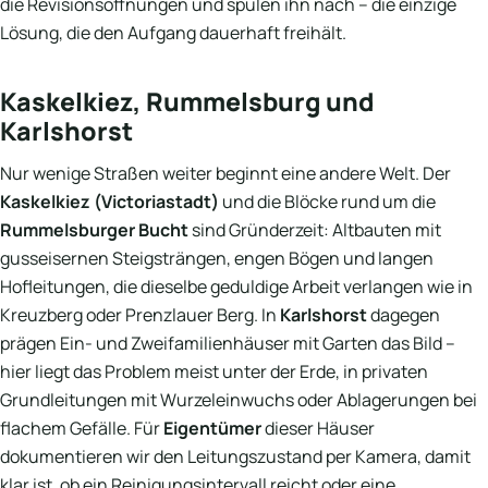
die Revisionsöffnungen und spülen ihn nach – die einzige
Lösung, die den Aufgang dauerhaft freihält.
Kaskelkiez, Rummelsburg und
Karlshorst
Nur wenige Straßen weiter beginnt eine andere Welt. Der
Kaskelkiez (Victoriastadt)
und die Blöcke rund um die
Rummelsburger Bucht
sind Gründerzeit: Altbauten mit
gusseisernen Steigsträngen, engen Bögen und langen
Hofleitungen, die dieselbe geduldige Arbeit verlangen wie in
Kreuzberg oder Prenzlauer Berg. In
Karlshorst
dagegen
prägen Ein- und Zweifamilienhäuser mit Garten das Bild –
hier liegt das Problem meist unter der Erde, in privaten
Grundleitungen mit Wurzeleinwuchs oder Ablagerungen bei
flachem Gefälle. Für
Eigentümer
dieser Häuser
dokumentieren wir den Leitungszustand per Kamera, damit
klar ist, ob ein Reinigungsintervall reicht oder eine