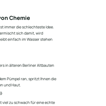
 von Chemie
ast immer die schlechteste Idee.
vermischt sich damit, wird
leibt einfach im Wasser stehen
rs in älteren Berliner Altbauten
em Pümpel ran, spritzt Ihnen die
en und Haut.
g.
t viel zu schwach für eine echte