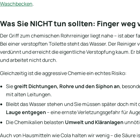
Waschbecken
.
Was Sie NICHT tun sollten: Finger weg
Der Griff zum chemischen Rohrreiniger liegt nahe – ist aber f
Bei einer verstopften Toilette steht das Wasser. Der Reiniger 
verdünnt und erreicht die eigentliche Verstopfung kaum. Er b
und arbeitet nicht durch.
Gleichzeitig ist die aggressive Chemie ein echtes Risiko:
Sie
greift Dichtungen, Rohre und den Siphon an
, besonde
mit alten Leitungen.
Bleibt das Wasser stehen und Sie müssen später doch mit d
Lauge entgegen
– eine ernste Verletzungsgefahr für Aug
Die Chemikalien belasten
Umwelt und Kläranlagen
unnöti
Auch von Hausmitteln wie Cola halten wir wenig – die Säure is