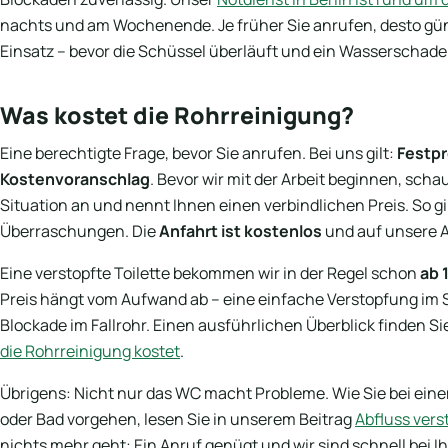
nachts und am Wochenende. Je früher Sie anrufen, desto güns
Einsatz – bevor die Schüssel überläuft und ein Wasserschade
Was kostet die Rohrreinigung?
Eine berechtigte Frage, bevor Sie anrufen. Bei uns gilt:
Festpr
Kostenvoranschlag
. Bevor wir mit der Arbeit beginnen, scha
Situation an und nennt Ihnen einen verbindlichen Preis. So gi
Überraschungen. Die
Anfahrt ist kostenlos
und auf unsere A
Eine verstopfte Toilette bekommen wir in der Regel schon
ab 
Preis hängt vom Aufwand ab – eine einfache Verstopfung im Si
Blockade im Fallrohr. Einen ausführlichen Überblick finden S
die Rohrreinigung kostet
.
Übrigens: Nicht nur das WC macht Probleme. Wie Sie bei eine
oder Bad vorgehen, lesen Sie in unserem Beitrag
Abfluss vers
nichts mehr geht: Ein Anruf genügt und wir sind schnell bei I