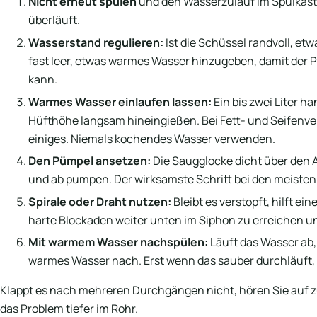
Nicht erneut spülen
und den Wasserzulauf im Spülkast
überläuft.
Wasserstand regulieren:
Ist die Schüssel randvoll, et
fast leer, etwas warmes Wasser hinzugeben, damit der P
kann.
Warmes Wasser einlaufen lassen:
Ein bis zwei Liter 
Hüfthöhe langsam hineingießen. Bei Fett- und Seifenve
einiges. Niemals kochendes Wasser verwenden.
Den Pümpel ansetzen:
Die Saugglocke dicht über den A
und ab pumpen. Der wirksamste Schritt bei den meiste
Spirale oder Draht nutzen:
Bleibt es verstopft, hilft ei
harte Blockaden weiter unten im Siphon zu erreichen un
Mit warmem Wasser nachspülen:
Läuft das Wasser ab,
warmes Wasser nach. Erst wenn das sauber durchläuft, ist
Klappt es nach mehreren Durchgängen nicht, hören Sie auf z
das Problem tiefer im Rohr.