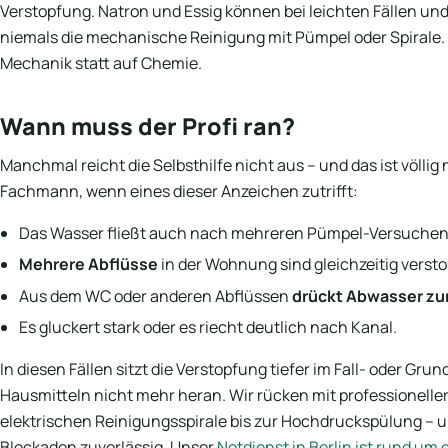
Verstopfung. Natron und Essig können bei leichten Fällen un
niemals die mechanische Reinigung mit Pümpel oder Spirale. S
Mechanik statt auf Chemie.
Wann muss der Profi ran?
Manchmal reicht die Selbsthilfe nicht aus – und das ist völlig
Fachmann, wenn eines dieser Anzeichen zutrifft:
Das Wasser fließt auch nach mehreren Pümpel-Versuche
Mehrere Abflüsse
in der Wohnung sind gleichzeitig verst
Aus dem WC oder anderen Abflüssen
drückt Abwasser zu
Es gluckert stark oder es riecht deutlich nach Kanal.
In diesen Fällen sitzt die Verstopfung tiefer im Fall- oder Gr
Hausmitteln nicht mehr heran. Wir rücken mit professioneller
elektrischen Reinigungsspirale bis zur Hochdruckspülung – 
Blockaden zuverlässig. Unser
Notdienst in Berlin ist rund um d