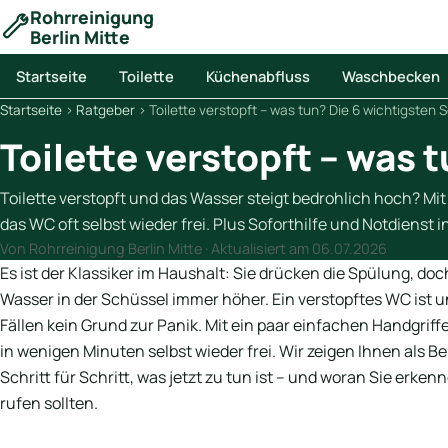
Rohrreinigung
Berlin Mitte
Startseite
Toilette
Küchenabfluss
Waschbecken
Startseite
›
Ratgeber
›
Toilette verstopft – was tun? Die 6 wichtigsten S
Toilette verstopft – was 
Toilette verstopft und das Wasser steigt bedrohlich hoch? M
das WC oft selbst wieder frei. Plus Soforthilfe und Notdienst in
Von Rohrreinigung Berlin Mitte · Aktualisiert am
06.07.2026
Es ist der Klassiker im Haushalt: Sie drücken die Spülung, doc
Wasser in der Schüssel immer höher. Ein verstopftes WC ist
Fällen kein Grund zur Panik. Mit ein paar einfachen Handgri
in wenigen Minuten selbst wieder frei. Wir zeigen Ihnen als B
Schritt für Schritt, was jetzt zu tun ist – und woran Sie erke
rufen sollten.