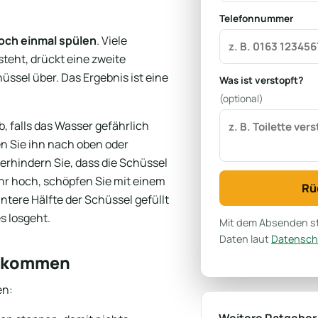
Telefonnummer
och einmal spülen
. Viele
teht, drückt eine zweite
ssel über. Das Ergebnis ist eine
Was ist verstopft?
(optional)
 falls das Wasser gefährlich
n Sie ihn nach oben oder
erhindern Sie, dass die Schüssel
ehr hoch, schöpfen Sie mit einem
Rü
ntere Hälfte der Schüssel gefüllt
s losgeht.
Mit dem Absenden st
Daten laut
Datensch
 bekommen
en: