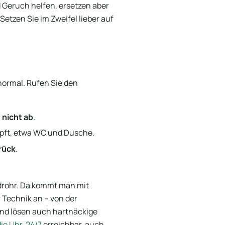
d Geruch helfen, ersetzen aber
etzen Sie im Zweifel lieber auf
 normal. Rufen Sie den
n
nicht ab
.
opft, etwa WC und Dusche.
rück
.
undrohr. Da kommt man mit
 Technik an – von der
und lösen auch hartnäckige
ie Uhr, 24/7
erreichbar, auch