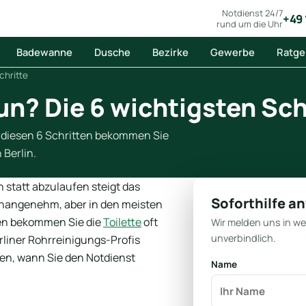
Notdienst 24/7
+49 
rund um die Uhr
Badewanne
Dusche
Bezirke
Gewerbe
Ratge
chritte
tun? Die 6 wichtigsten Sch
it diesen 6 Schritten bekommen Sie
 Berlin.
h statt abzulaufen steigt das
Soforthilfe a
 unangenehm, aber in den meisten
ffen bekommen Sie die
Toilette
oft
Wir melden uns in w
unverbindlich.
erliner Rohrreinigungs-Profis
nnen, wann Sie den Notdienst
Name