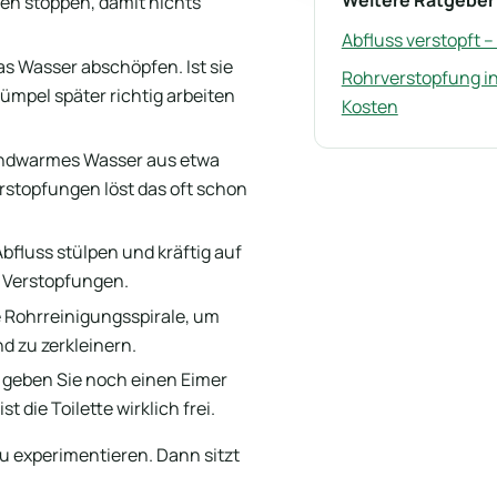
Weitere Ratgeber
en stoppen, damit nichts
Abfluss verstopft –
was Wasser abschöpfen. Ist sie
Rohrverstopfung in 
ümpel später richtig arbeiten
Kosten
handwarmes Wasser aus etwa
rstopfungen löst das oft schon
bfluss stülpen und kräftig auf
n Verstopfungen.
ne Rohrreinigungsspirale, um
d zu zerkleinern.
 geben Sie noch einen Eimer
 die Toilette wirklich frei.
u experimentieren. Dann sitzt