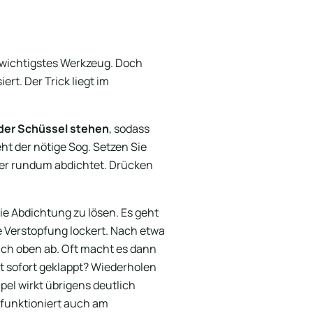
 wichtigstes Werkzeug. Doch
ert. Der Trick liegt im
der Schüssel stehen
, sodass
ht der nötige Sog. Setzen Sie
 er rundum abdichtet. Drücken
ie Abdichtung zu lösen. Es geht
 Verstopfung lockert. Nach etwa
ach oben ab. Oft macht es dann
t sofort geklappt? Wiederholen
pel wirkt übrigens deutlich
p funktioniert auch am