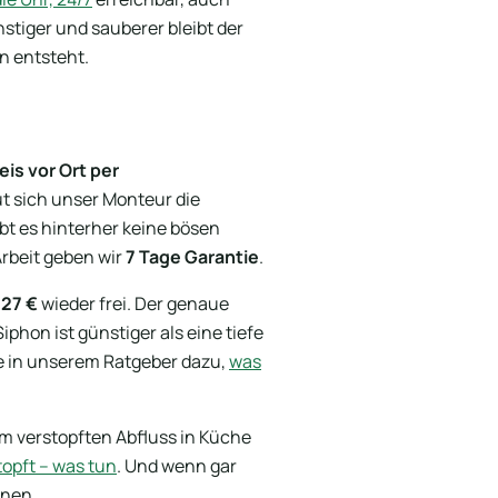
tiger und sauberer bleibt der
n entsteht.
eis vor Ort per
ut sich unser Monteur die
bt es hinterher keine bösen
rbeit geben wir
7 Tage Garantie
.
127 €
wieder frei. Der genaue
phon ist günstiger als eine tiefe
ie in unserem Ratgeber dazu,
was
m verstopften Abfluss in Küche
topft – was tun
. Und wenn gar
hnen.