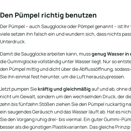
Den Pümpel richtig benutzen
Der Pümpel – auch Saugglocke oder Pömpel genannt – ist Ihr
viele setzen ihn falsch ein und wundern sich, dass nichts passi
Unterdruck.
Damit die Saugglocke arbeiten kann, muss
genug Wasser in 
die Gummiglocke vollständig unter Wasser liegt. Nur so entste
den Pümpel mittig und dicht über die Abflussöffnung, sodass
Sie ihn einmal fest herunter, um die Luft herauszupressen.
Jetzt pumpen Sie
kräftig und gleichmäßig
auf und ab, ohne d
nicht um Gewalt, sondern um den wechselnden Druck, der die
zehn bis fünfzehn Stößen ziehen Sie den Pümpel ruckartig n
ein saugendes Geräusch und das Wasser läuft ab. Hat es nich
Sie den Vorgang ruhig drei- bis viermal. Ein guter Gummi-Püm
besser als die günstigen Plastikvarianten. Das gleiche Prinzi