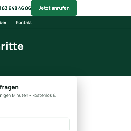
163 648 46 06
Jetzt anrufen
ber
Kontakt
ritte
nfragen
enigen Minuten – kostenlos &