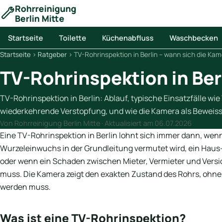
Rohrreinigung
Berlin Mitte
Startseite
Toilette
Küchenabfluss
Waschbecken
Startseite
›
Ratgeber
›
TV-Rohrinspektion in Berlin – wann sich die Kam
TV-Rohrinspektion in Ber
TV-Rohrinspektion in Berlin: Ablauf, typische Einsatzfälle w
wiederkehrende Verstopfung, und wie die Kamera als Beweiss
Von Rohrreinigung Berlin Mitte · Aktualisiert am
06.07.2026
Eine TV-Rohrinspektion in Berlin lohnt sich immer dann, wen
Wurzeleinwuchs in der Grundleitung vermutet wird, ein Haus
oder wenn ein Schaden zwischen Mieter, Vermieter und Vers
muss. Die Kamera zeigt den exakten Zustand des Rohrs, ohn
werden muss.
Was ist eine TV-Rohrinspektion?