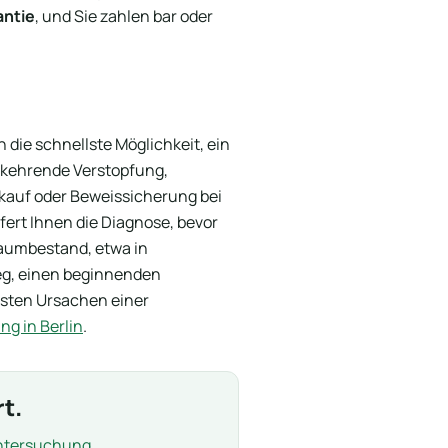
antie
, und Sie zahlen bar oder
n die schnellste Möglichkeit, ein
rkehrende Verstopfung,
skauf oder Beweissicherung bei
efert Ihnen die Diagnose, bevor
aumbestand, etwa in
 Weg, einen beginnenden
gsten Ursachen einer
ng in Berlin
.
t.
ntersuchung
.