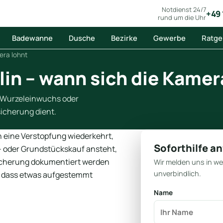
Notdienst 24/7
+49 
rund um die Uhr
Badewanne
Dusche
Bezirke
Gewerbe
Ratge
era lohnt
lin – wann sich die Kamer
ie Wurzeleinwuchs oder
icherung dient.
n eine Verstopfung wiederkehrt,
Soforthilfe a
- oder Grundstückskauf ansteht,
icherung dokumentiert werden
Wir melden uns in w
unverbindlich.
e dass etwas aufgestemmt
Name