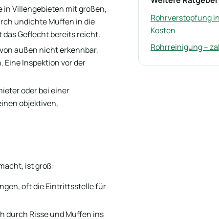
Weitere Ratgeber
 in Villengebieten mit großen,
Rohrverstopfung in 
rch undichte Muffen in die
Kosten
 das Geflecht bereits reicht.
Rohrreinigung – za
 von außen nicht erkennbar,
Eine Inspektion vor der
ieter oder bei einer
inen objektiven,
acht, ist groß:
n, oft die Eintrittsstelle für
ch durch Risse und Muffen ins