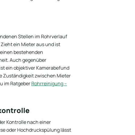
undenen Stellen im Rohrverlauf
 Zieht ein Mieter aus und ist
h einen bestehenden
heit. Auch gegenüber
ist ein objektiver Kamerabefund
ie Zuständigkeit zwischen Mieter
zu im Ratgeber
Rohrreinigung –
kontrolle
der Kontrolle nach einer
äse oder Hochdruckspülung lässt