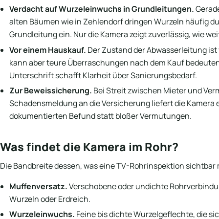
Verdacht auf Wurzeleinwuchs in Grundleitungen.
Gerade
alten Bäumen wie in Zehlendorf dringen Wurzeln häufig du
Grundleitung ein. Nur die Kamera zeigt zuverlässig, wie weit
Vor einem Hauskauf.
Der Zustand der Abwasserleitung ist
kann aber teure Überraschungen nach dem Kauf bedeuten. 
Unterschrift schafft Klarheit über Sanierungsbedarf.
Zur Beweissicherung.
Bei Streit zwischen Mieter und Verm
Schadensmeldung an die Versicherung liefert die Kamera e
dokumentierten Befund statt bloßer Vermutungen.
Was findet die Kamera im Rohr?
Die Bandbreite dessen, was eine TV-Rohrinspektion sichtbar m
Muffenversatz.
Verschobene oder undichte Rohrverbindunge
Wurzeln oder Erdreich.
Wurzeleinwuchs.
Feine bis dichte Wurzelgeflechte, die si