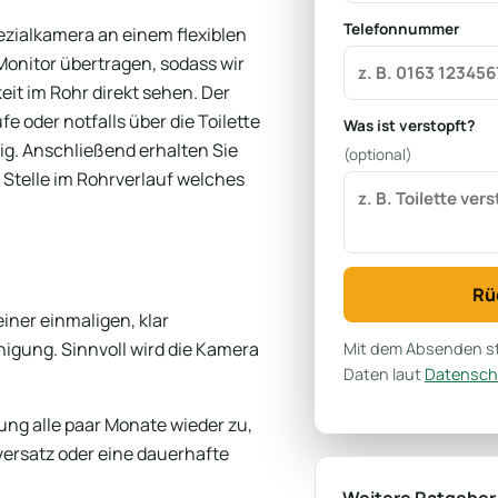
Telefonnummer
ezialkamera an einem flexiblen
 Monitor übertragen, sodass wir
eit im Rohr direkt sehen. Der
 oder notfalls über die Toilette
Was ist verstopft?
ig. Anschließend erhalten Sie
(optional)
 Stelle im Rohrverlauf welches
Rü
iner einmaligen, klar
igung. Sinnvoll wird die Kamera
Mit dem Absenden st
Daten laut
Datensch
tung alle paar Monate wieder zu,
nversatz oder eine dauerhafte