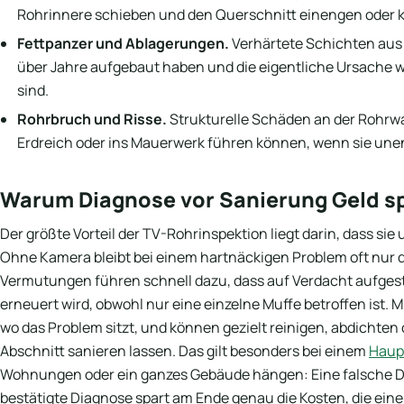
Rohrinnere schieben und den Querschnitt einengen oder k
Fettpanzer und Ablagerungen.
Verhärtete Schichten aus 
über Jahre aufgebaut haben und die eigentliche Ursache
sind.
Rohrbruch und Risse.
Strukturelle Schäden an der Rohrwan
Erdreich oder ins Mauerwerk führen können, wenn sie unen
Warum Diagnose vor Sanierung Geld s
Der größte Vorteil der TV-Rohrinspektion liegt darin, dass sie
Ohne Kamera bleibt bei einem hartnäckigen Problem oft nur 
Vermutungen führen schnell dazu, dass auf Verdacht aufges
erneuert wird, obwohl nur eine einzelne Muffe betroffen ist. 
wo das Problem sitzt, und können gezielt reinigen, abdichten
Abschnitt sanieren lassen. Das gilt besonders bei einem
Haup
Wohnungen oder ein ganzes Gebäude hängen: Eine falsche Dia
bestätigte Diagnose spart am Ende genau die Kosten, die ein