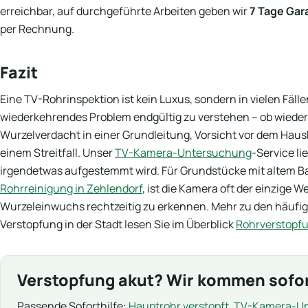
erreichbar, auf durchgeführte Arbeiten geben wir
7 Tage Gar
per Rechnung.
Fazit
Eine TV-Rohrinspektion ist kein Luxus, sondern in vielen Fälle
wiederkehrendes Problem endgültig zu verstehen – ob wiede
Wurzelverdacht in einer Grundleitung, Vorsicht vor dem Hau
einem Streitfall. Unser
TV-Kamera-Untersuchung
-Service li
irgendetwas aufgestemmt wird. Für Grundstücke mit altem B
Rohrreinigung in Zehlendorf
, ist die Kamera oft der einzige
Wurzeleinwuchs rechtzeitig zu erkennen. Mehr zu den häufi
Verstopfung in der Stadt lesen Sie im Überblick
Rohrverstopfu
Verstopfung akut? Wir kommen sofor
Passende Soforthilfe:
Hauptrohr verstopft
,
TV-Kamera-U