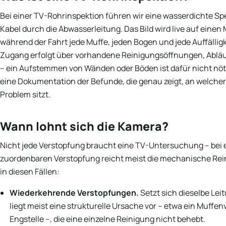
Bei einer TV-Rohrinspektion führen wir eine wasserdichte Sp
Kabel durch die Abwasserleitung. Das Bild wird live auf einen
während der Fahrt jede Muffe, jeden Bogen und jede Auffälligk
Zugang erfolgt über vorhandene Reinigungsöffnungen, Abläufe
– ein Aufstemmen von Wänden oder Böden ist dafür nicht nöt
eine Dokumentation der Befunde, die genau zeigt, an welcher
Problem sitzt.
Wann lohnt sich die Kamera?
Nicht jede Verstopfung braucht eine TV-Untersuchung – bei e
zuordenbaren Verstopfung reicht meist die mechanische Rein
in diesen Fällen:
Wiederkehrende Verstopfungen.
Setzt sich dieselbe Lei
liegt meist eine strukturelle Ursache vor – etwa ein Muffe
Engstelle –, die eine einzelne Reinigung nicht behebt.