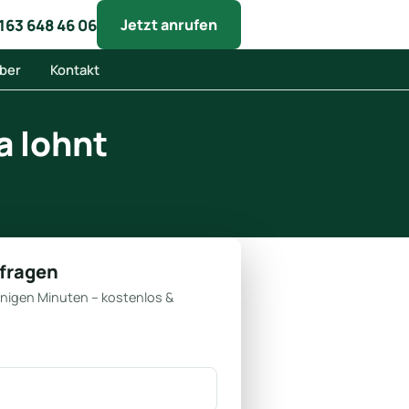
163 648 46 06
Jetzt anrufen
ber
Kontakt
a lohnt
nfragen
enigen Minuten – kostenlos &