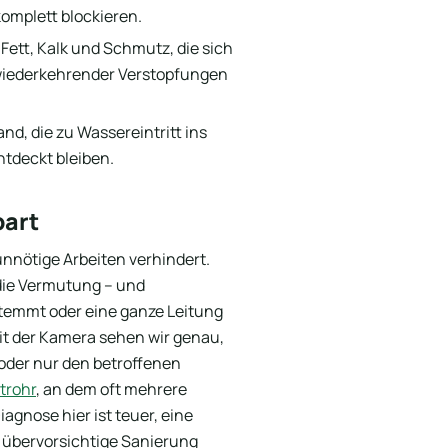
omplett blockieren.
Fett, Kalk und Schmutz, die sich
 wiederkehrender Verstopfungen
d, die zu Wassereintritt ins
tdeckt bleiben.
part
 unnötige Arbeiten verhindert.
die Vermutung – und
temmt oder eine ganze Leitung
Mit der Kamera sehen wir genau,
 oder nur den betroffenen
trohr
, an dem oft mehrere
gnose hier ist teuer, eine
e übervorsichtige Sanierung